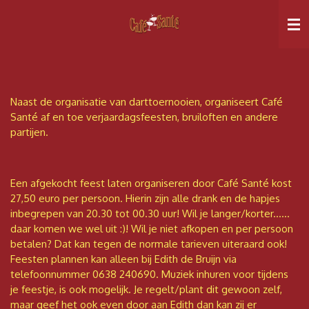
Ga
direct
naar
de
hoofdinhoud
Naast de organisatie van darttoernooien, organiseert Café
Santé af en toe verjaardagsfeesten, bruiloften en andere
partijen.
Een afgekocht feest laten organiseren door Café Santé kost
27,50 euro per persoon. Hierin zijn alle drank en de hapjes
inbegrepen van 20.30 tot 00.30 uur! Wil je langer/korter......
daar komen we wel uit :)! Wil je niet afkopen en per persoon
betalen? Dat kan tegen de normale tarieven uiteraard ook!
Feesten plannen kan alleen bij Edith de Bruijn via
telefoonnummer 0638 240690. Muziek inhuren voor tijdens
je feestje, is ook mogelijk. Je regelt/plant dit gewoon zelf,
maar geef het ook even door aan Edith dan kan zij er